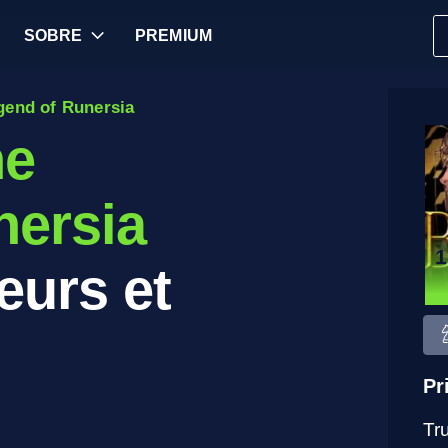
SOBRE
PREMIUM
gend of Runersia
he
nersia
1
eurs et
Pr
Tr