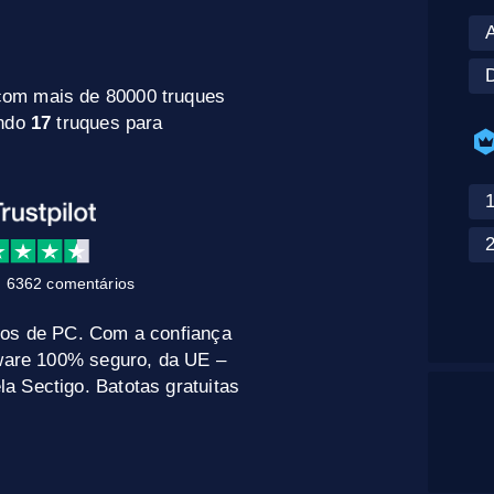
D
com mais de 80000 truques
indo
17
truques para
1
2
 6362 comentários
gos de PC. Com a confiança
tware 100% seguro, da UE –
a Sectigo. Batotas gratuitas