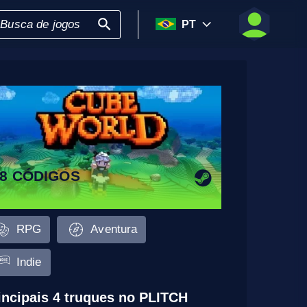
PT
8 CÓDIGOS
RPG
Aventura
Indie
incipais 4 truques no PLITCH