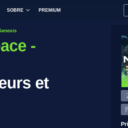
SOBRE
PREMIUM
 Genesis
pace -
6
eurs et
Pr