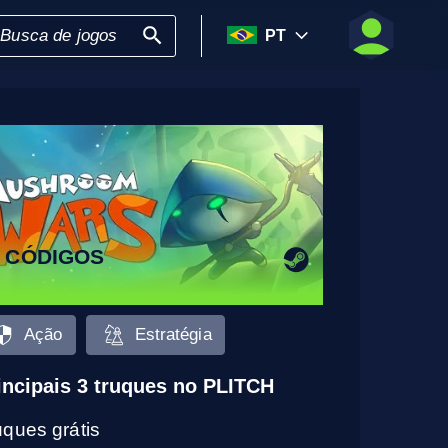
PT
3 CÓDIGOS
Ação
Estratégia
incipais 3 truques no PLITCH
uques grátis