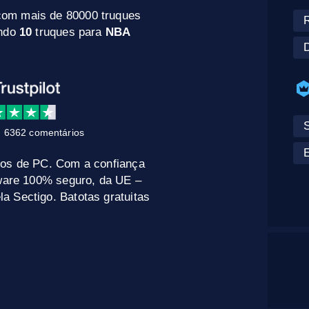
com mais de 80000 truques
R
indo
10
truques para
NBA
D
 6362 comentários
E
gos de PC. Com a confiança
tware 100% seguro, da UE –
a Sectigo. Batotas gratuitas