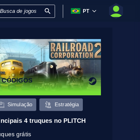
PT
6 CÓDIGOS
Simulação
Estratégia
incipais 4 truques no PLITCH
uques grátis