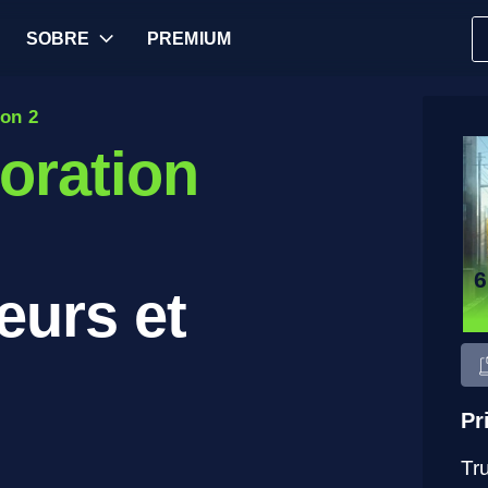
SOBRE
PREMIUM
ion 2
oration
eurs et
Pr
Tr