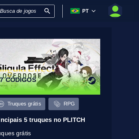
PT
7 CÓDIGOS
Truques grátis
RPG
incipais 5 truques no PLITCH
uques grátis