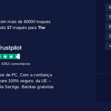
S
com mais de 80000 truques
E
indo
17
truques para
The
 6362 comentários
gos de PC. Com a confiança
tware 100% seguro, da UE –
a Sectigo. Batotas gratuitas