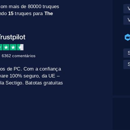
com mais de 80000 truques
indo
15
truques para
The
S
 6362 comentários
gos de PC. Com a confiança
tware 100% seguro, da UE –
a Sectigo. Batotas gratuitas