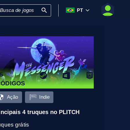
PT
5
CÓDIGOS
Ação
Indie
incipais 4 truques no PLITCH
uques grátis