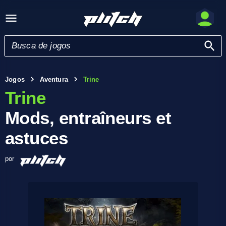
Jogos
Aventura
Trine
Trine
Mods, entraîneurs et
astuces
por