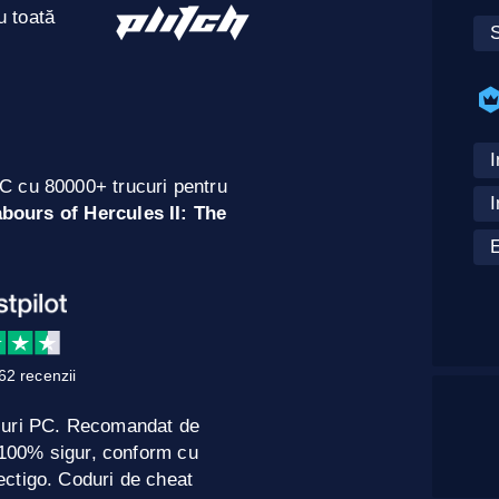
u toată
S
I
C cu 80000+ trucuri pentru
bours of Hercules II: The
E
62 recenzii
curi PC. Recomandat de
e 100% sigur, conform cu
ctigo. Coduri de cheat