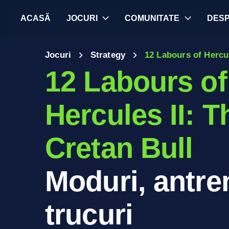
ACASĂ
JOCURI
COMUNITATE
DES
Jocuri
Strategy
12 Labours of Hercul
12 Labours of
Hercules II: T
Cretan Bull
Moduri, antren
trucuri