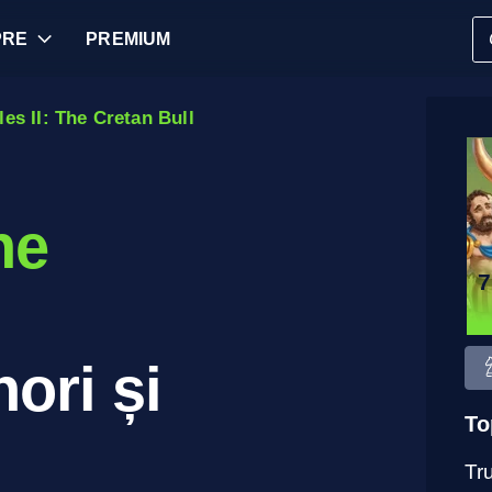
PRE
PREMIUM
es II: The Cretan Bull
he
7
ori și
To
Tru