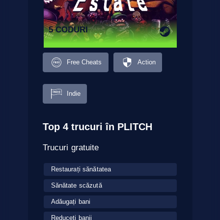
5 CODURI
Free Cheats
Action
Indie
Top 4 trucuri în PLITCH
Trucuri gratuite
Restaurați sănătatea
Sănătate scăzută
Adăugați bani
Reduceți banii