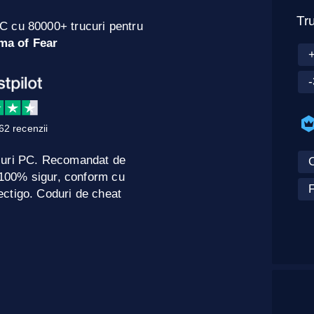
Tru
C cu 80000+ trucuri pentru
ma of Fear
62 recenzii
curi PC. Recomandat de
O
e 100% sigur, conform cu
F
ctigo. Coduri de cheat