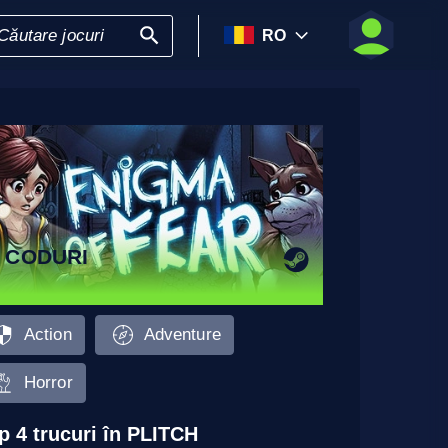
RO
 CODURI
Action
Adventure
Horror
p 4 trucuri în PLITCH