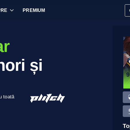
PRE
PREMIUM
ar
ori și
9
u toată
To