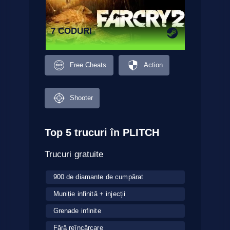
7 CODURI
Free Cheats
Action
Shooter
Top 5 trucuri în PLITCH
Trucuri gratuite
900 de diamante de cumpărat
Muniție infinită + injecții
Grenade infinite
Fără reîncărcare