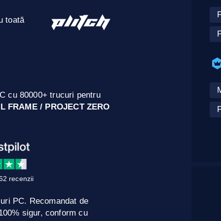
u toată
P
C cu 80000+ trucuri pentru
L FRAME / PROJECT ZERO
F
62 recenzii
curi PC. Recomandat de
e 100% sigur, conform cu