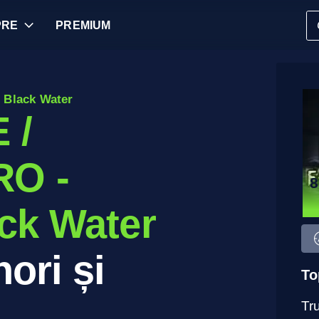
PRE
PREMIUM
 Black Water
 /
O -
8
ck Water
ori și
To
Tru