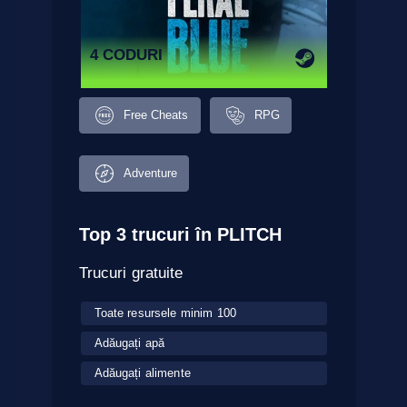
4 CODURI
Free Cheats
RPG
Adventure
Top 3 trucuri în PLITCH
Trucuri gratuite
Toate resursele minim 100
Adăugați apă
Adăugați alimente