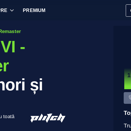
PRE
PREMIUM
 Remaster
VI -
er
1
ori și
To
u toată
Tru