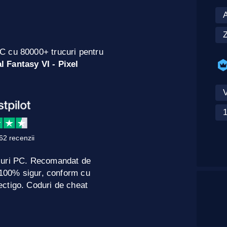
A
Z
C cu 80000+ trucuri pentru
l Fantasy VI - Pixel
V
1
62 recenzii
curi PC. Recomandat de
e 100% sigur, conform cu
ctigo. Coduri de cheat