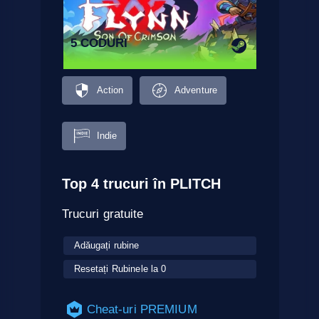
5 CODURI
Action
Adventure
Indie
Top 4 trucuri în PLITCH
Trucuri gratuite
Adăugați rubine
Resetați Rubinele la 0
Cheat-uri PREMIUM