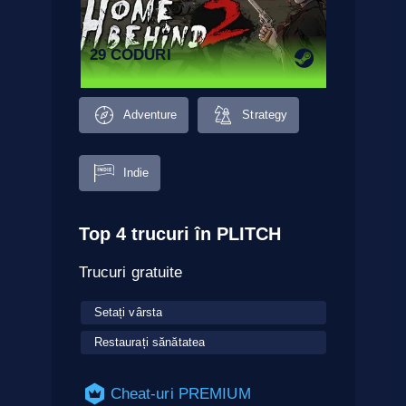
29 CODURI
Adventure
Strategy
Indie
Top 4 trucuri în PLITCH
Trucuri gratuite
Setați vârsta
Restaurați sănătatea
Cheat-uri PREMIUM