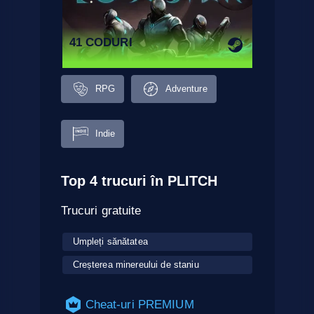
41 CODURI
RPG
Adventure
Indie
Top 4 trucuri în PLITCH
Trucuri gratuite
Umpleți sănătatea
Creșterea minereului de staniu
Cheat-uri PREMIUM