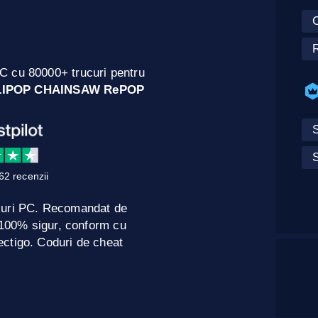
C
R
C cu 80000+ trucuri pentru
LIPOP CHAINSAW RePOP
S
S
62 recenzii
curi PC. Recomandat de
e 100% sigur, conform cu
ctigo. Coduri de cheat