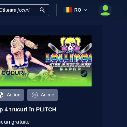
RO
 CODURI
Action
Anime
p 4 trucuri în PLITCH
curi gratuite