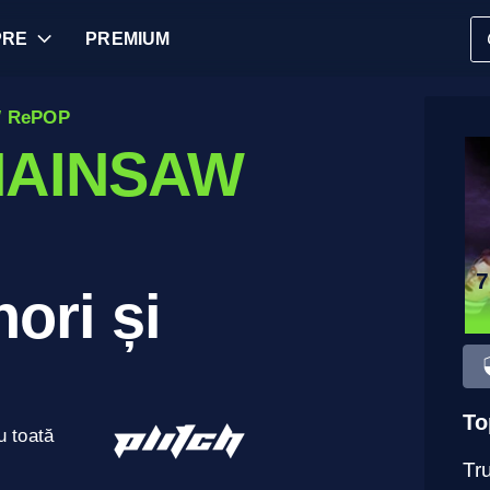
PRE
PREMIUM
W RePOP
HAINSAW
7
ori și
To
u toată
Tru