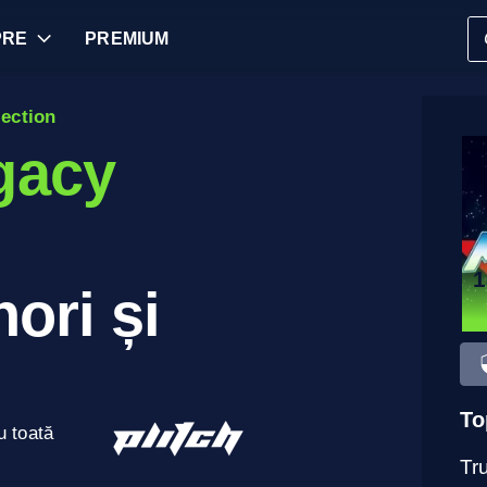
PRE
PREMIUM
ection
gacy
1
ori și
To
u toată
Tru