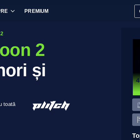
PRE
PREMIUM
2
oon 2
ori și
4
u toată
To