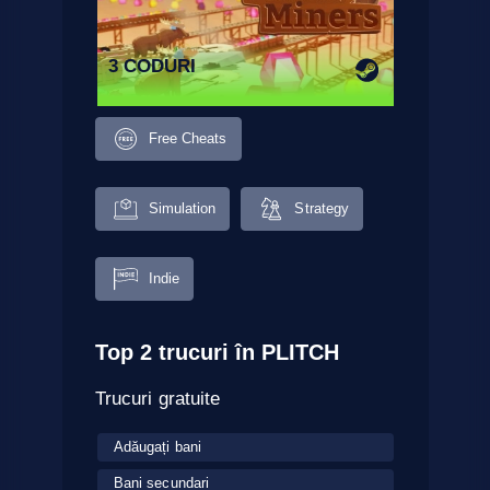
3 CODURI
Free Cheats
Simulation
Strategy
Indie
Top 2 trucuri în PLITCH
Trucuri gratuite
Adăugați bani
Bani secundari