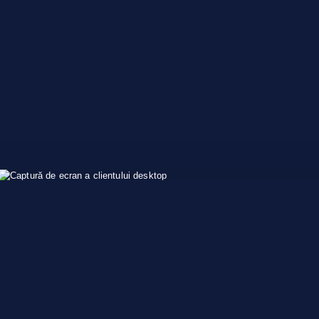
Descărcați 72 Muck Coduri de
trișare
PLITCH este un software independent pentru PC cu 80000+
coduri pentru 5800+ jocuri PC, inclusiv Scut nelimitat și Modul
Dumnezeu pentru Muck. Încercați PLITCH astăzi și îmbunătățiți-
vă experiența de joc.