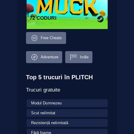
72 CODURI
Free Cheats
Adventure
Indie
Top 5 trucuri în PLITCH
Trucuri gratuite
Modul Dumnezeu
Scut nelimitat
Rezistență nelimitată
Fără foame