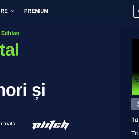
PRE
PREMIUM
l Edition
tal
5
ori și
To
u toată
Tru