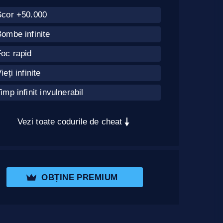
Scor +50.000
ombe infinite
oc rapid
ieți infinite
imp infinit invulnerabil
Vezi toate codurile de cheat
OBȚINE PREMIUM