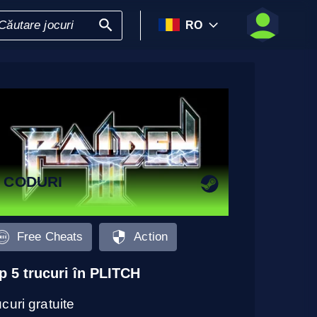
RO
 CODURI
Free Cheats
Action
p 5 trucuri în PLITCH
curi gratuite