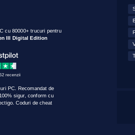
B
C cu 80000+ trucuri pentru
F
n III Digital Edition
V
T
62 recenzii
curi PC. Recomandat de
e 100% sigur, conform cu
ctigo. Coduri de cheat