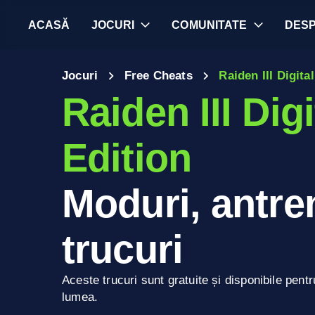
ACASĂ
JOCURI
COMUNITATE
DES
Jocuri
Free Cheats
Raiden III Digita
Raiden III Digi
Edition
Moduri, antren
trucuri
Aceste trucuri sunt gratuite și disponibile pentr
lumea.