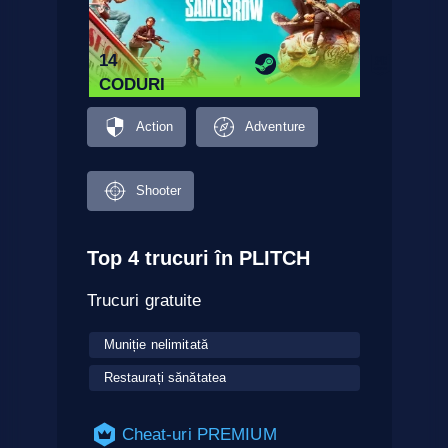
14
CODURI
Action
Adventure
Shooter
Top 4 trucuri în PLITCH
Trucuri gratuite
Muniție nelimitată
Restaurați sănătatea
Cheat-uri PREMIUM