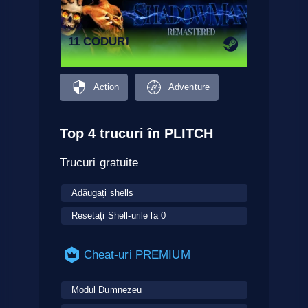
11 CODURI
Action
Adventure
Top 4 trucuri în PLITCH
Trucuri gratuite
Adăugați shells
Resetați Shell-urile la 0
Cheat-uri PREMIUM
Modul Dumnezeu