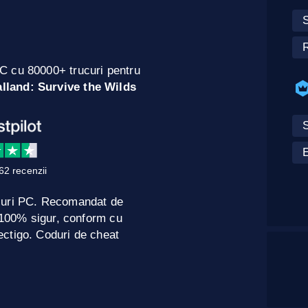
S
R
C cu 80000+ trucuri pentru
lland: Survive the Wilds
S
E
62 recenzii
curi PC. Recomandat de
e 100% sigur, conform cu
ctigo. Coduri de cheat