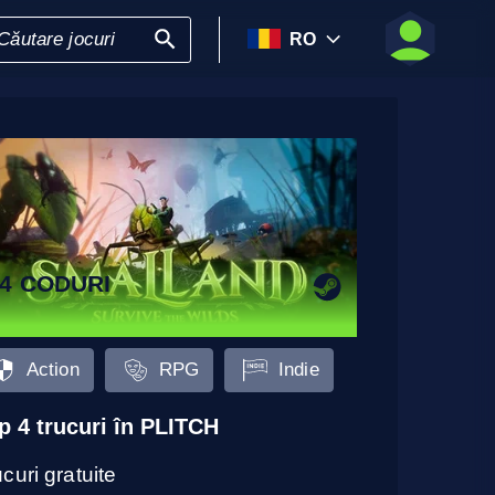
RO
4 CODURI
Action
RPG
Indie
p 4 trucuri în PLITCH
curi gratuite