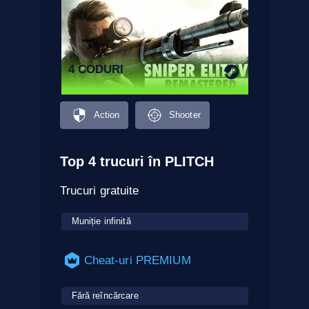
4 CODURI
Action
Shooter
Top 4 trucuri în PLITCH
Trucuri gratuite
Muniție infinită
Cheat-uri PREMIUM
Fără reîncărcare