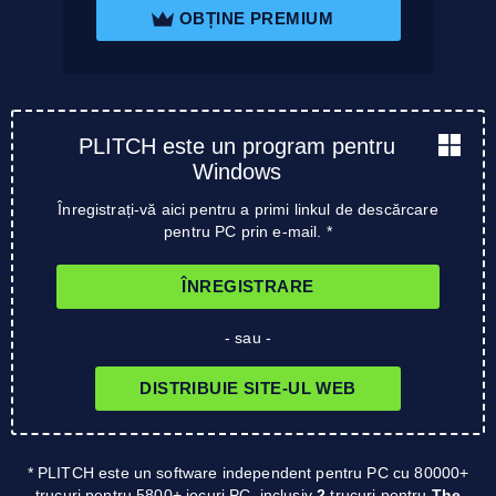
OBȚINE PREMIUM
PLITCH este un program pentru
Windows
Înregistrați-vă aici pentru a primi linkul de descărcare
pentru PC prin e-mail. *
ÎNREGISTRARE
- sau -
DISTRIBUIE SITE-UL WEB
* PLITCH este un software independent pentru PC cu 80000+
trucuri pentru 5800+ jocuri PC, inclusiv
2
trucuri pentru
The