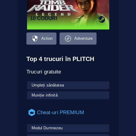
10 CODURI
Action
Adventure
Top 4 trucuri în PLITCH
Trucuri gratuite
Umpleți sănătatea
Muniție infinită
Cheat-uri PREMIUM
Modul Dumnezeu