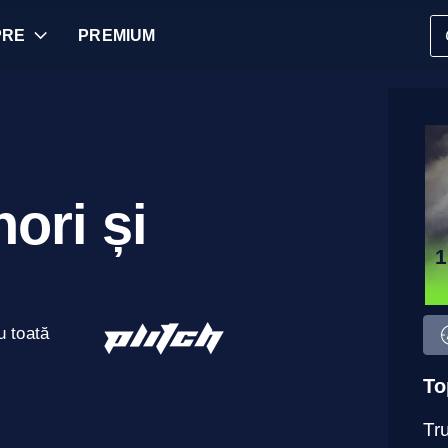
PRE
PREMIUM
ori și
1
u toată
To
Tru