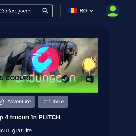
RO
5 CODURI
Adventure
Indie
p 4 trucuri în PLITCH
curi gratuite