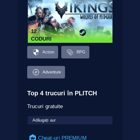
12
CODURI
Action
RPG
Adventure
Top 4 trucuri în PLITCH
Trucuri gratuite
Adăugați aur
Cheat-uri PREMIUM