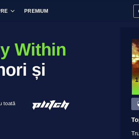
PRE
PREMIUM
n
y Within
ori și
1
u toată
To
Tru