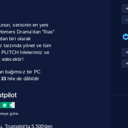
unun, serisinin en yeni
Homers Drama’dan "İlias"
dan biri olarak
r tarzında yönet ve tüm
l PLITCH hilelerimiz ve
k edecektir!
an bağımsız bir PC
n
33
hile de dâhildir
meye göre
 Trustpilot'ta 5.500'den