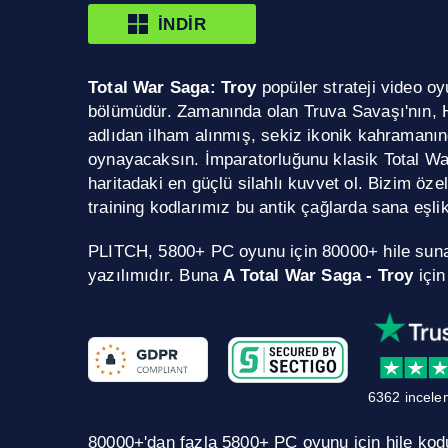
İNDIR
Total War Saga: Troy
popüler strateji video oy
bölümüdür. Zamanında olan Truva Savaşı'nın, 
adlıdan ilham alınmış, sekiz ikonik kahramanın
oynayacaksın. İmparatorluğunu klasik Total Wa
haritadaki en güçlü silahlı kuvvet ol. Bizim öze
training kodlarımız bu antik çağlarda sana eşli
PLITCH, 5800+ PC oyunu için 80000+ hile sun
yazılımıdır. Buna
A Total War Saga - Troy
içi
6362 incele
80000+'dan fazla 5800+ PC oyunu için hile kodu.