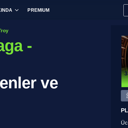
INDA
PREMIUM
Troy
aga -
3
enler ve
PL
Ücr