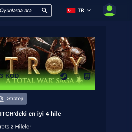
TR
3 KOD
Strateji
ITCH'deki en iyi 4 hile
etsiz Hileler