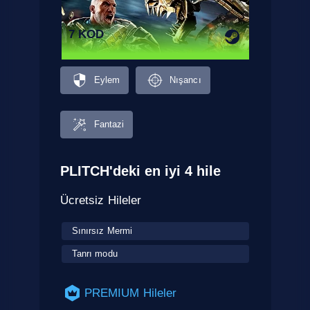
7 KOD
Eylem
Nışancı
Fantazi
PLITCH'deki en iyi 4 hile
Ücretsiz Hileler
Sınırsız Mermi
Tanrı modu
PREMIUM Hileler