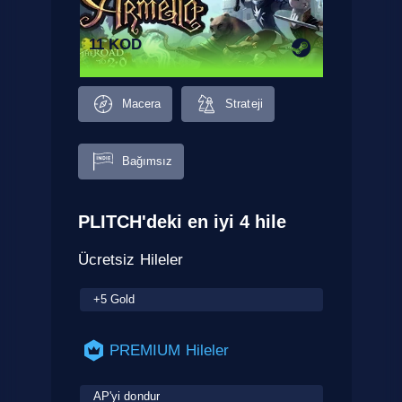
11 KOD
Macera
Strateji
Bağımsız
PLITCH'deki en iyi 4 hile
Ücretsiz Hileler
+5 Gold
PREMIUM Hileler
AP'yi dondur