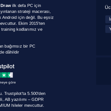
 Draw
ilk defa PC için
Ücr
yınlanan strateji macerası,
 Android için değil. Bu eşsiz
evcuttur. Ekim 2015'ten
 training kodlarımız ve
an bağımsız bir PC
de dâhildir
meye göre
 Trustpilot'ta 5.500'den
nli, AB yazılımı – GDPR
MIUM hileler mevcuttur.