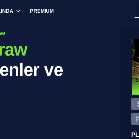
INDA
PREMIUM
aw
raw
enler ve
3
PL