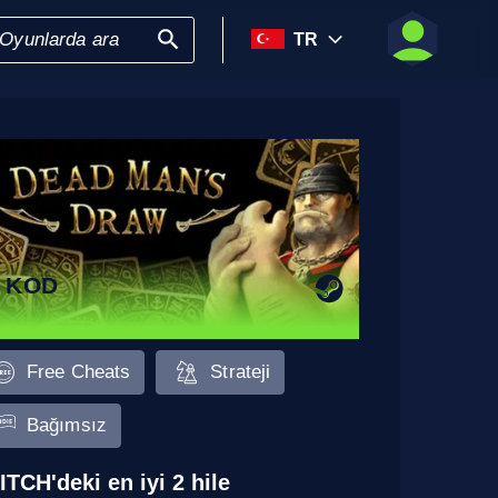
TR
 KOD
Free Cheats
Strateji
Bağımsız
ITCH'deki en iyi 2 hile