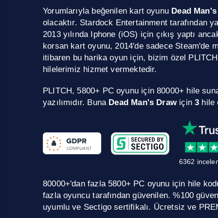
Yorumlarıyla beğenilen kart oyunu
Dead Man's
olacaktır. Stardock Entertainment tarafından ya
2013 yılında Iphone (iOS) için çıkış yaptı ancak
korsan kart oyunu, 2014'de sadece Steam'de m
itibaren bu harika oyun için, bizim özel PLITCH
hilelerimiz hizmet vermektedir.
PLITCH, 5800+ PC oyunu için 80000+ hile sun
yazılımıdır. Buna
Dead Man's Draw
için
3
hile 
6362 incele
80000+'dan fazla 5800+ PC oyunu için hile kodu.
fazla oyuncu tarafından güvenilen. %100 güve
uyumlu ve Sectigo sertifikalı. Ücretsiz ve PRE