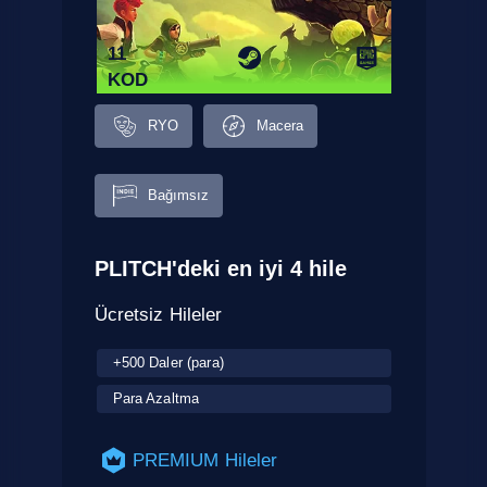
11
KOD
RYO
Macera
Bağımsız
PLITCH'deki en iyi 4 hile
Ücretsiz Hileler
+500 Daler (para)
Para Azaltma
PREMIUM Hileler