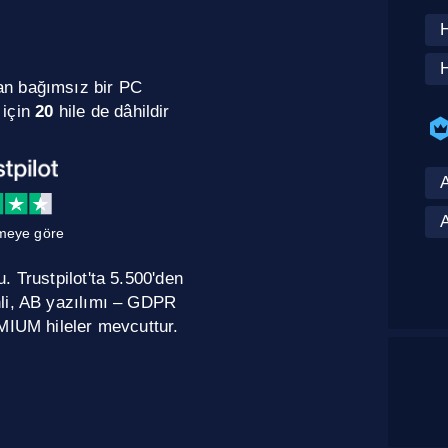
H
H
an bağımsız bir PC
için
20
hile de dâhildir
A
meye göre
 Trustpilot'ta 5.500'den
nli, AB yazılımı – GDPR
MIUM hileler mevcuttur.