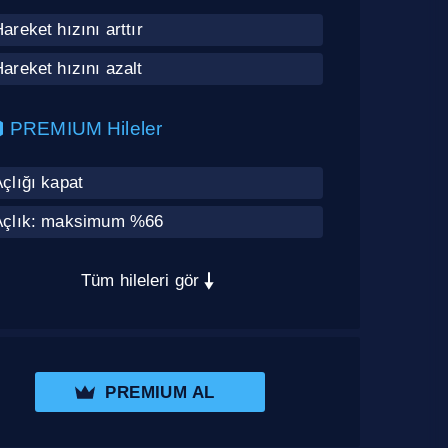
areket hızını arttır
areket hızını azalt
PREMIUM Hileler
çlığı kapat
Açlık: maksimum %66
Tüm hileleri gör
PREMIUM AL