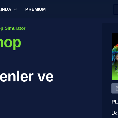
INDA
PREMIUM
op Simulator
hop
2
enler ve
PL
Ücr