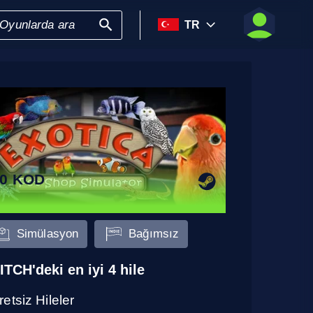
TR
0 KOD
Simülasyon
Bağımsız
ITCH'deki en iyi 4 hile
etsiz Hileler