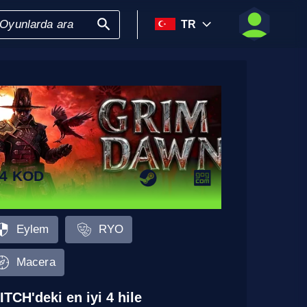
TR
4 KOD
Eylem
RYO
Macera
ITCH'deki en iyi 4 hile