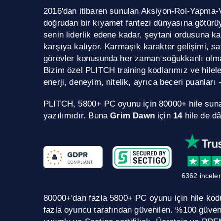
2016'dan itibaren sunulan Aksiyon-Rol-Yapma
doğrudan bir kıyamet fantezi dünyasına götürüy
senin liderlik edene kadar, şeytani ordusuna ka
karşıya kalıyor. Karmaşık karakter gelişimi, sa
görevler konusunda her zaman soğukkanlı olmak
Bizim özel PLITCH training kodlarımız ve hilel
enerji, deneyim, nitelik, ayrıca beceri puanları - 
PLITCH, 5800+ PC oyunu için 80000+ hile sun
yazılımıdır. Buna
Grim Dawn
için
14
hile de dâ
6362 incele
80000+'dan fazla 5800+ PC oyunu için hile kodu.
fazla oyuncu tarafından güvenilen. %100 güve