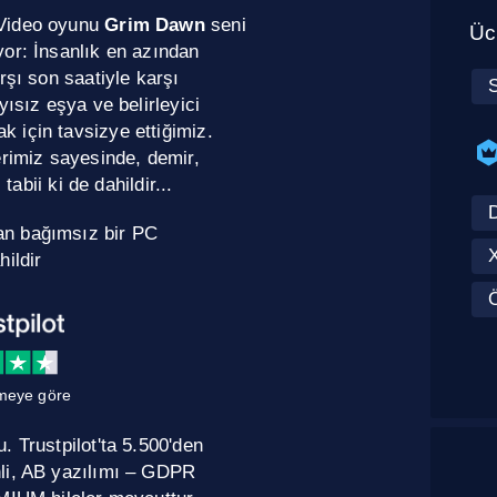
-Video oyunu
Grim Dawn
seni
Ücr
or: İnsanlık en azından
rşı son saatiyle karşı
yısız eşya ve belirleyici
 için tavsizye ettiğimiz.
erimiz sayesinde, demir,
tabii ki de dahildir...
an bağımsız bir PC
hildir
meye göre
 Trustpilot'ta 5.500'den
nli, AB yazılımı – GDPR