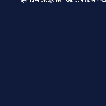
uyumlu ve Sectigo sertifikalı. Ücretsiz ve PRE