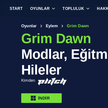
START
OYUNLAR
TOPLULUK
HAKK
Oyunlar
Eylem
Grim Dawn
Grim Dawn
Modlar, Eğitm
Hileler
Kimden
İNDIR