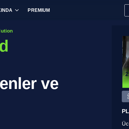
INDA
PREMIUM
lution
ld
2
enler ve
PL
Ücr