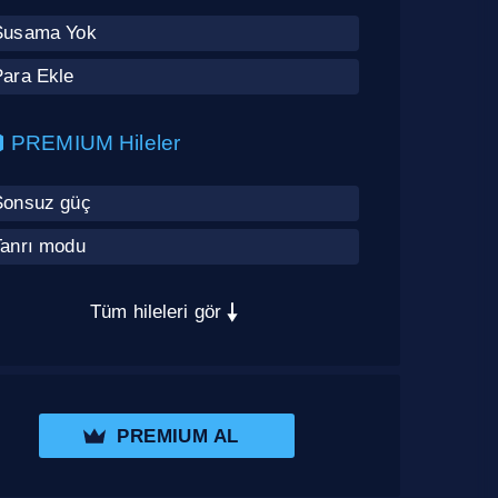
Susama Yok
Para Ekle
PREMIUM Hileler
Sonsuz güç
Tanrı modu
Tüm hileleri gör
PREMIUM AL