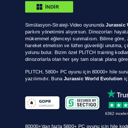
İNDIR
Simülasyon-Strateji-Video oyununda
Jurassic 
parkını yönetimini alıyorsun. Dinozorları haya
mükemmel eğlenceyi sunmalısın. Bilime göre, zi
hareket etmelisin ve lütfen güvenliği unutma, ç
yolunu bulur. Bizim özel PLITCH training kodlar
dinozorlarla olan her şey tam olarak plana gör
PLITCH, 5800+ PC oyunu için 80000+ hile sun
yazılımıdır. Buna
Jurassic World Evolution
iç
6362 incele
80000+'dan fazla 5800+ PC oyunu için hile kodu.