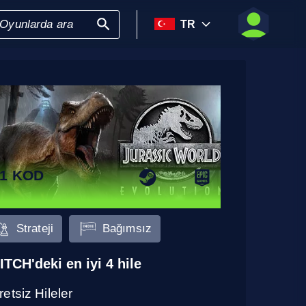
TR
1 KOD
Strateji
Bağımsız
ITCH'deki en iyi 4 hile
etsiz Hileler