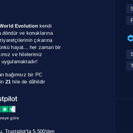
World Evolution
kendi
ta döndür ve konuklarına
yaretçilerinin çıkarına
ünkü hayat... her zaman bir
ımız ve hilelerimiz
e uygulamaktadır!
an bağımsız bir PC
in
21
hile de dâhildir
meye göre
 Trustpilot'ta 5.500'den