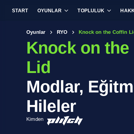
START
OYUNLAR
TOPLULUK
HAKK
Oyunlar
RYO
Knock on the Coffin L
Knock on the 
Lid
Modlar, Eğitm
Hileler
Kimden