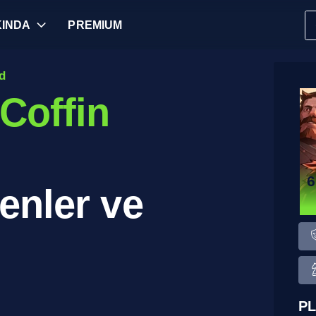
INDA
PREMIUM
id
Coffin
6
enler ve
PL