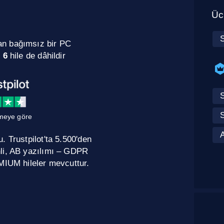
Ücr
an bağımsız bir PC
n
6
hile de dâhildir
S
meye göre
A
 Trustpilot'ta 5.500'den
nli, AB yazılımı – GDPR
MIUM hileler mevcuttur.