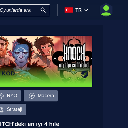
TR
 KOD
RYO
Macera
Strateji
ITCH'deki en iyi 4 hile