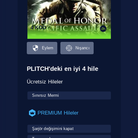
4 KOD
Eylem
Nışancı
PLITCH'deki en iyi 4 hile
Ücretsiz Hileler
Sınırsız Mermi
PREMIUM Hileler
Şarjör değişimini kapat