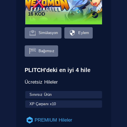
16 KOD
Simülasyon
Eylem
Bağımsız
PLITCH'deki en iyi 4 hile
Ücretsiz Hileler
Sınırsız Ürün
XP Çarpanı x10
PREMIUM Hileler