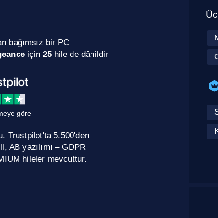
Ücr
M
an bağımsız bir PC
geance
için
25
hile de dâhildir
O
meye göre
 Trustpilot'ta 5.500'den
nli, AB yazılımı – GDPR
MIUM hileler mevcuttur.