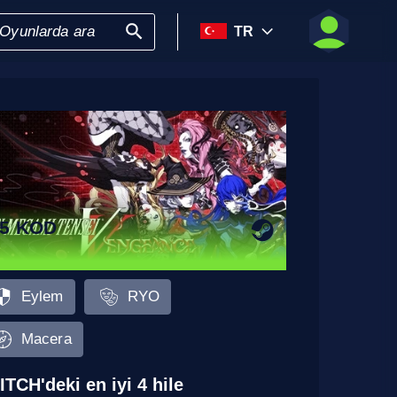
TR
5 KOD
Eylem
RYO
Macera
ITCH'deki en iyi 4 hile