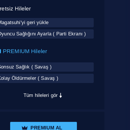
etsiz Hileler
agatsuhi'yi geri yükle
yuncu Sağlığını Ayarla ( Parti Ekranı )
PREMIUM Hileler
Sonsuz Sağlık ( Savaş )
Kolay Öldürmeler ( Savaş )
Tüm hileleri gör
PREMIUM AL