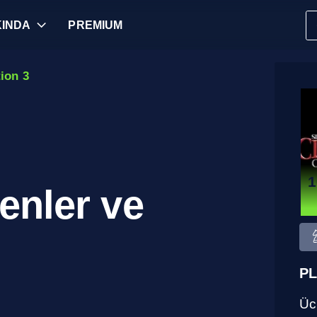
INDA
PREMIUM
tion 3
1
enler ve
PL
Ücr