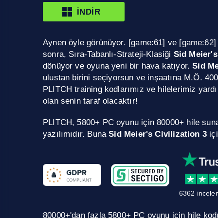
İNDIR
Aynen öyle görünüyor. [game:61] ve [game:62] 
sonra, Sıra-Tabanlı-Strateji-Klasiği
Sid Meier's
dönüyor ve oyuna yeni bir hava katıyor.
Sid Me
ulustan birini seçiyorsun ve inşaatına M.Ö. 40
PLITCH training kodlarımız ve hilelerimiz yardı
olan senin taraf olacaktır!
PLITCH, 5800+ PC oyunu için 80000+ hile sun
yazılımıdır. Buna
Sid Meier's Civilization 3
iç
6362 incele
80000+'dan fazla 5800+ PC oyunu için hile kodu.