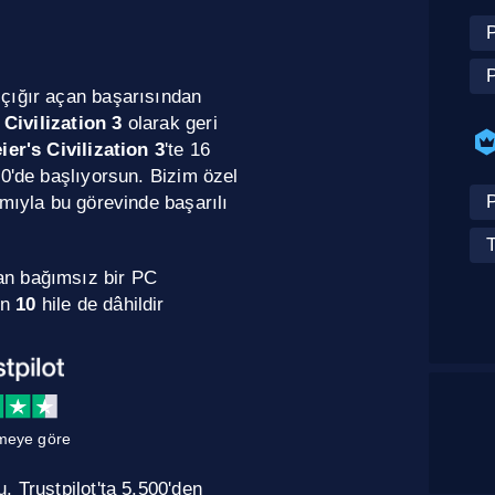
çığır açan başarısından
 Civilization 3
olarak geri
ier's Civilization 3
'te 16
00'de başlıyorsun. Bizim özel
mıyla bu görevinde başarılı
T
an bağımsız bir PC
in
10
hile de dâhildir
meye göre
 Trustpilot'ta 5.500'den