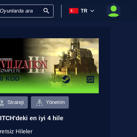
TR
0 KOD
Strateji
Yönetim
ITCH'deki en iyi 4 hile
etsiz Hileler