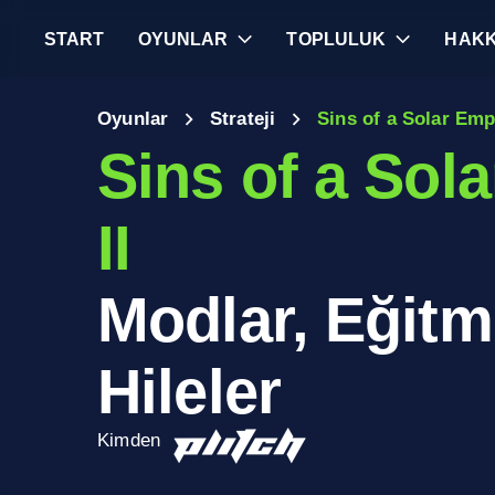
START
OYUNLAR
TOPLULUK
HAKK
Oyunlar
Strateji
Sins of a Solar Empi
Sins of a Sol
II
Modlar, Eğitm
Hileler
Kimden