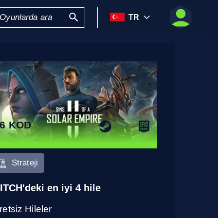
TR
6 KOD
Strateji
ITCH'deki en iyi 4 hile
etsiz Hileler