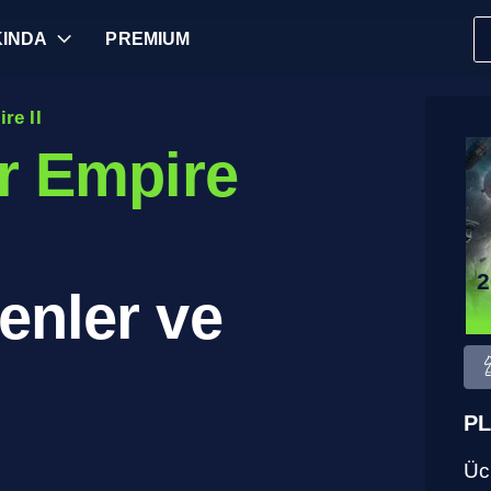
INDA
PREMIUM
re II
ar Empire
2
enler ve
PL
Ücr