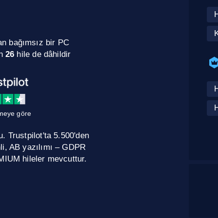
H
K
an bağımsız bir PC
in
26
hile de dâhildir
H
H
meye göre
 Trustpilot'ta 5.500'den
nli, AB yazılımı – GDPR
MIUM hileler mevcuttur.