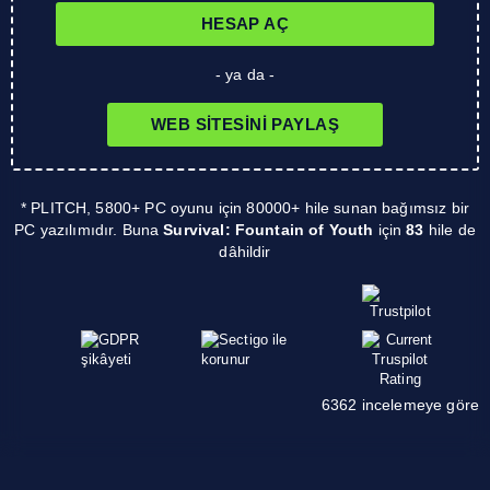
HESAP AÇ
- ya da -
WEB SITESINI PAYLAŞ
* PLITCH, 5800+ PC oyunu için 80000+ hile sunan bağımsız bir
PC yazılımıdır. Buna
Survival: Fountain of Youth
için
83
hile de
dâhildir
6362 incelemeye göre