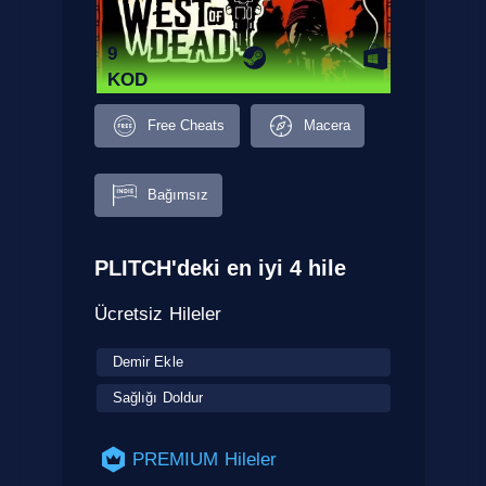
9
KOD
Free Cheats
Macera
Bağımsız
PLITCH'deki en iyi 4 hile
Ücretsiz Hileler
Demir Ekle
Sağlığı Doldur
PREMIUM Hileler